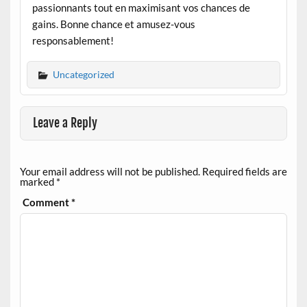
passionnants tout en maximisant vos chances de
gains. Bonne chance et amusez-vous
responsablement!
Uncategorized
Leave a Reply
Your email address will not be published.
Required fields are
marked
*
Comment
*