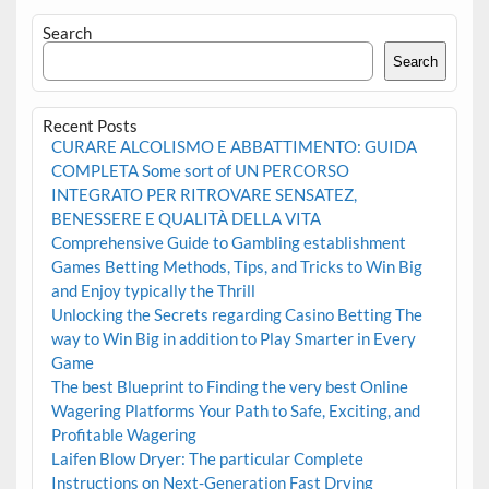
Search
Search
Recent Posts
CURARE ALCOLISMO E ABBATTIMENTO: GUIDA
COMPLETA Some sort of UN PERCORSO
INTEGRATO PER RITROVARE SENSATEZ,
BENESSERE E QUALITÀ DELLA VITA
Comprehensive Guide to Gambling establishment
Games Betting Methods, Tips, and Tricks to Win Big
and Enjoy typically the Thrill
Unlocking the Secrets regarding Casino Betting The
way to Win Big in addition to Play Smarter in Every
Game
The best Blueprint to Finding the very best Online
Wagering Platforms Your Path to Safe, Exciting, and
Profitable Wagering
Laifen Blow Dryer: The particular Complete
Instructions on Next-Generation Fast Drying