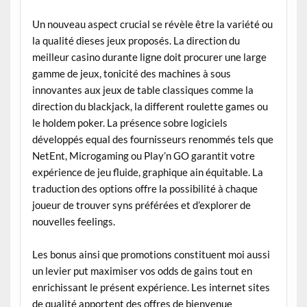
Un nouveau aspect crucial se révèle être la variété ou
la qualité dieses jeux proposés. La direction du
meilleur casino durante ligne doit procurer une large
gamme de jeux, tonicité des machines à sous
innovantes aux jeux de table classiques comme la
direction du blackjack, la different roulette games ou
le holdem poker. La présence sobre logiciels
développés equal des fournisseurs renommés tels que
NetEnt, Microgaming ou Play’n GO garantit votre
expérience de jeu fluide, graphique ain équitable. La
traduction des options offre la possibilité à chaque
joueur de trouver syns préférées et d’explorer de
nouvelles feelings.
Les bonus ainsi que promotions constituent moi aussi
un levier put maximiser vos odds de gains tout en
enrichissant le présent expérience. Les internet sites
de qualité apportent des offres de bienvenue