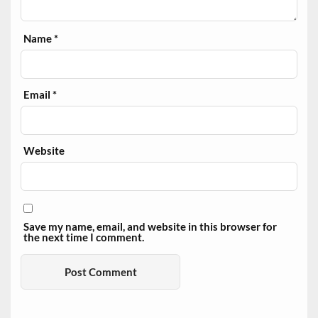
Name
*
Email
*
Website
Save my name, email, and website in this browser for
the next time I comment.