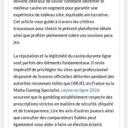
devient intérieur de savoir comment identifier le
meilleur casino en segment pour garantir une
expérience de tableau sûre, équitable ain lucrative.
Cet article vous guide à travers les critères
trousseaux pour choisir le présent plateforme idéale
ainsi que profiter pleinement sobre vos sessions para
jeu.
La réputation et la légitimité du casino durante ligne
sont parfois des éléments fondamentaux. Il reste
impératif de privilégier les sites quel professionnel
disposent de licences officielles délivrées pendant des
autorités reconnues telles que l’ARJEL en France ou la
Malta Gaming Specialist.
casino en ligne 2026
assurent que le gambling establishment respecte des
prescriptions strictes en matière de sécurité, d’équité
et de transparence. Lire les avis d’autres joueurs ainsi
que consulter des comparateurs fiables peut
également vous aider à faire un élection éclairé.